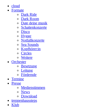
cloud
Formate
Dark Ride
Dark Room
Date deine musik
Schattenkonzerte
Disco
Hygge
Notfallkonzerte
Sea Sounds
Kopfhörer:in
Circles
Weitere
Orchester
Besetzung
Leitung
Fördernde
Termine
Presse
Medienstimmen
News
Download
treppenhaussteps
Klub