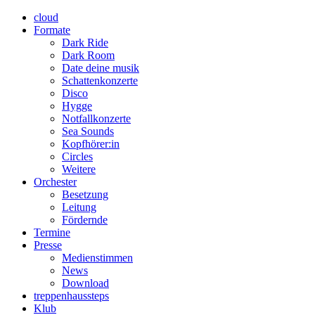
cloud
Formate
Dark Ride
Dark Room
Date deine musik
Schattenkonzerte
Disco
Hygge
Notfallkonzerte
Sea Sounds
Kopfhörer:in
Circles
Weitere
Orchester
Besetzung
Leitung
Fördernde
Termine
Presse
Medienstimmen
News
Download
treppenhaussteps
Klub