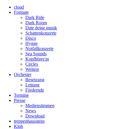
cloud
Formate
Dark Ride
Dark Room
Date deine musik
Schattenkonzerte
Disco
Hygge
Notfallkonzerte
Sea Sounds
Kopfhörer:in
Circles
Weitere
Orchester
Besetzung
Leitung
Fördernde
Termine
Presse
Medienstimmen
News
Download
treppenhaussteps
Klub