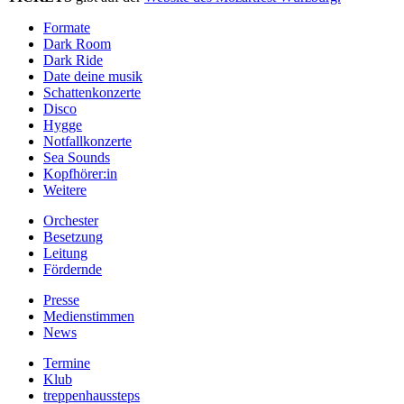
Formate
Dark Room
Dark Ride
Date deine musik
Schattenkonzerte
Disco
Hygge
Notfallkonzerte
Sea Sounds
Kopfhörer:in
Weitere
Orchester
Besetzung
Leitung
Fördernde
Presse
Medienstimmen
News
Termine
Klub
treppenhaussteps