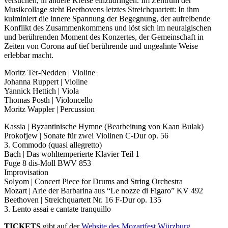
versuchen, in andere Kreise einzudringen. Im Zentrum der
Musikcollage steht Beethovens letztes Streichquartett: In ihm
kulminiert die innere Spannung der Begegnung, der aufreibende
Konflikt des Zusammenkommens und löst sich im neuralgischen
und berührenden Moment des Konzertes, der Gemeinschaft in
Zeiten von Corona auf tief berührende und ungeahnte Weise
erlebbar macht.
Moritz Ter-Nedden | Violine
Johanna Ruppert | Violine
Yannick Hettich | Viola
Thomas Posth | Violoncello
Moritz Wappler | Percussion
Kassia | Byzantinische Hymne (Bearbeitung von Kaan Bulak)
Prokofjew | Sonate für zwei Violinen C-Dur op. 56
3. Commodo (quasi allegretto)
Bach | Das wohltemperierte Klavier Teil 1
Fuge 8 dis-Moll BWV 853
Improvisation
Solyom | Concert Piece for Drums and String Orchestra
Mozart | Arie der Barbarina aus “Le nozze di Figaro” KV 492
Beethoven | Streichquartett Nr. 16 F-Dur op. 135
3. Lento assai e cantate tranquillo
TICKETS
gibt auf der
Website des Mozartfest Würzburg.