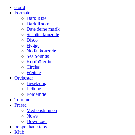
cloud
Formate
Dark Ride
Dark Room
Date deine musik
Schattenkonzerte
Disco
Hygge
Notfallkonzerte
Sea Sounds
Kopfhörer:in
Circles
Weitere
Orchester
Besetzung
Leitung
Fördernde
Termine
Presse
Medienstimmen
News
Download
treppenhaussteps
Klub