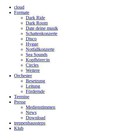
cloud
Formate
Dark Ride
Dark Room
Date deine musik
Schattenkonzerte
Disco
Hygge
Notfallkonzerte
Sea Sounds
Kopfhörer:in
Circles
Weitere
Orchester
Besetzung
Leitung
Fördernde
Termine
Presse
Medienstimmen
News
Download
treppenhaussteps
Klub