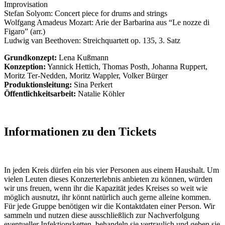
Improvisation
Stefan Solyom: Concert piece for drums and strings
Wolfgang Amadeus Mozart: Arie der Barbarina aus “Le nozze di
Figaro” (arr.)
Ludwig van Beethoven: Streichquartett op. 135, 3. Satz
Grundkonzept:
Lena Kußmann
Konzeption:
Yannick Hettich, Thomas Posth, Johanna Ruppert,
Moritz Ter-Nedden, Moritz Wappler, Volker Bürger
Produktionsleitung:
Sina Perkert
Öffentlichkeitsarbeit:
Natalie Köhler
Informationen zu den Tickets
In jeden Kreis dürfen ein bis vier Personen aus einem Haushalt. Um
vielen Leuten dieses Konzerterlebnis anbieten zu können, würden
wir uns freuen, wenn ihr die Kapazität jedes Kreises so weit wie
möglich ausnutzt, ihr könnt natürlich auch gerne alleine kommen.
Für jede Gruppe benötigen wir die Kontaktdaten einer Person. Wir
sammeln und nutzen diese ausschließlich zur Nachverfolgung
eventueller Infektionsketten, behandeln sie vertraulich und geben sie