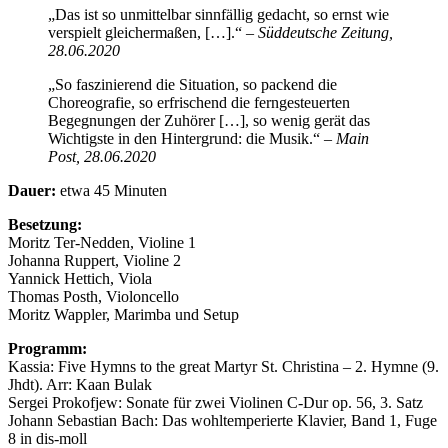
„Das ist so unmittelbar sinnfällig gedacht, so ernst wie
verspielt gleichermaßen, […].“
– Süddeutsche Zeitung,
28.06.2020
„So faszinierend die Situation, so packend die
Choreografie, so erfrischend die ferngesteuerten
Begegnungen der Zuhörer […], so wenig gerät das
Wichtigste in den Hintergrund: die Musik.“
– Main
Post, 28.06.2020
Dauer:
etwa 45 Minuten
Besetzung:
Moritz Ter-Nedden, Violine 1
Johanna Ruppert, Violine 2
Yannick Hettich, Viola
Thomas Posth, Violoncello
Moritz Wappler, Marimba und Setup
Programm:
Kassia: Five Hymns to the great Martyr St. Christina – 2. Hymne (9.
Jhdt). Arr: Kaan Bulak
Sergei Prokofjew: Sonate für zwei Violinen C-Dur op. 56, 3. Satz
Johann Sebastian Bach: Das wohltemperierte Klavier, Band 1, Fuge
8 in dis-moll