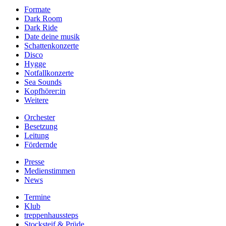
Formate
Dark Room
Dark Ride
Date deine musik
Schattenkonzerte
Disco
Hygge
Notfallkonzerte
Sea Sounds
Kopfhörer:in
Weitere
Orchester
Besetzung
Leitung
Fördernde
Presse
Medienstimmen
News
Termine
Klub
treppenhaussteps
Stocksteif & Prüde