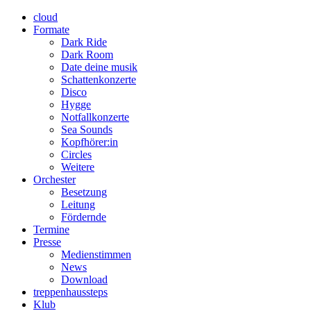
cloud
Formate
Dark Ride
Dark Room
Date deine musik
Schattenkonzerte
Disco
Hygge
Notfallkonzerte
Sea Sounds
Kopfhörer:in
Circles
Weitere
Orchester
Besetzung
Leitung
Fördernde
Termine
Presse
Medienstimmen
News
Download
treppenhaussteps
Klub