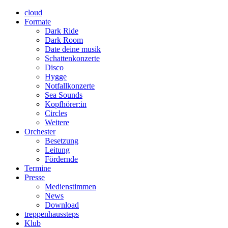
cloud
Formate
Dark Ride
Dark Room
Date deine musik
Schattenkonzerte
Disco
Hygge
Notfallkonzerte
Sea Sounds
Kopfhörer:in
Circles
Weitere
Orchester
Besetzung
Leitung
Fördernde
Termine
Presse
Medienstimmen
News
Download
treppenhaussteps
Klub