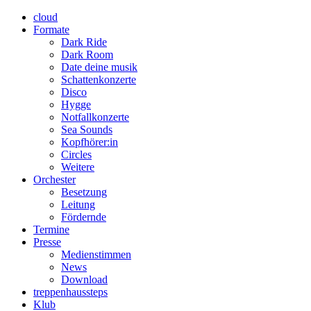
cloud
Formate
Dark Ride
Dark Room
Date deine musik
Schattenkonzerte
Disco
Hygge
Notfallkonzerte
Sea Sounds
Kopfhörer:in
Circles
Weitere
Orchester
Besetzung
Leitung
Fördernde
Termine
Presse
Medienstimmen
News
Download
treppenhaussteps
Klub