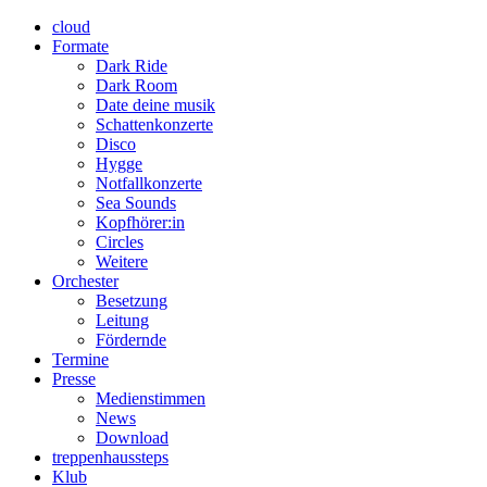
cloud
Formate
Dark Ride
Dark Room
Date deine musik
Schattenkonzerte
Disco
Hygge
Notfallkonzerte
Sea Sounds
Kopfhörer:in
Circles
Weitere
Orchester
Besetzung
Leitung
Fördernde
Termine
Presse
Medienstimmen
News
Download
treppenhaussteps
Klub