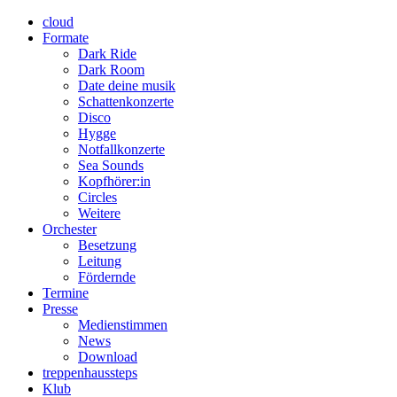
cloud
Formate
Dark Ride
Dark Room
Date deine musik
Schattenkonzerte
Disco
Hygge
Notfallkonzerte
Sea Sounds
Kopfhörer:in
Circles
Weitere
Orchester
Besetzung
Leitung
Fördernde
Termine
Presse
Medienstimmen
News
Download
treppenhaussteps
Klub