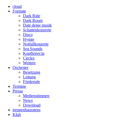
cloud
Formate
Dark Ride
Dark Room
Date deine musik
Schattenkonzerte
Disco
Hygge
Notfallkonzerte
Sea Sounds
Kopfhörer:in
Circles
Weitere
Orchester
Besetzung
Leitung
Fördernde
Termine
Presse
Medienstimmen
News
Download
treppenhaussteps
Klub