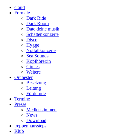
cloud
Formate
Dark Ride
Dark Room
Date deine musik
Schattenkonzerte
Disco
Hygge
Notfallkonzerte
Sea Sounds
Kopfhörer:in
Circles
Weitere
Orchester
Besetzung
Leitung
Fördernde
Termine
Presse
Medienstimmen
News
Download
treppenhaussteps
Klub