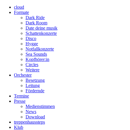
cloud
Formate
Dark Ride
Dark Room
Date deine musik
Schattenkonzerte
Disco
Hygge
Notfallkonzerte
Sea Sounds
Kopfhörer:in
Circles
Weitere
Orchester
Besetzung
Leitung
Fördernde
Termine
Presse
Medienstimmen
News
Download
treppenhaussteps
Klub