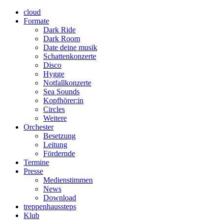
cloud
Formate
Dark Ride
Dark Room
Date deine musik
Schattenkonzerte
Disco
Hygge
Notfallkonzerte
Sea Sounds
Kopfhörer:in
Circles
Weitere
Orchester
Besetzung
Leitung
Fördernde
Termine
Presse
Medienstimmen
News
Download
treppenhaussteps
Klub