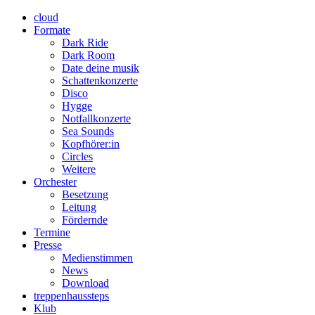
cloud
Formate
Dark Ride
Dark Room
Date deine musik
Schattenkonzerte
Disco
Hygge
Notfallkonzerte
Sea Sounds
Kopfhörer:in
Circles
Weitere
Orchester
Besetzung
Leitung
Fördernde
Termine
Presse
Medienstimmen
News
Download
treppenhaussteps
Klub