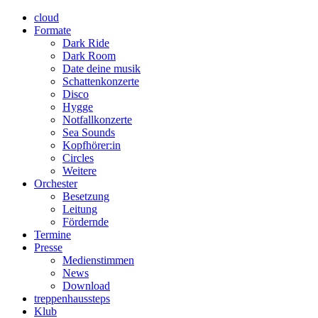
cloud
Formate
Dark Ride
Dark Room
Date deine musik
Schattenkonzerte
Disco
Hygge
Notfallkonzerte
Sea Sounds
Kopfhörer:in
Circles
Weitere
Orchester
Besetzung
Leitung
Fördernde
Termine
Presse
Medienstimmen
News
Download
treppenhaussteps
Klub