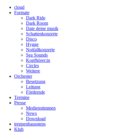
cloud
Formate
Dark Ride
Dark Room
Date deine musik
Schattenkonzerte
Disco
Hygge
Notfallkonzerte
Sea Sounds
Kopfhörer:in
Circles
Weitere
Orchester
Besetzung
Leitung
Fördernde
Termine
Presse
Medienstimmen
News
Download
treppenhaussteps
Klub