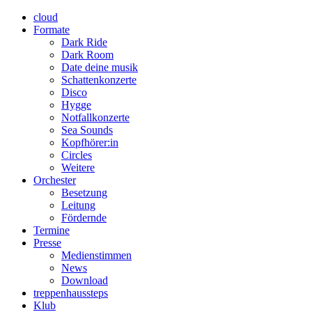
cloud
Formate
Dark Ride
Dark Room
Date deine musik
Schattenkonzerte
Disco
Hygge
Notfallkonzerte
Sea Sounds
Kopfhörer:in
Circles
Weitere
Orchester
Besetzung
Leitung
Fördernde
Termine
Presse
Medienstimmen
News
Download
treppenhaussteps
Klub