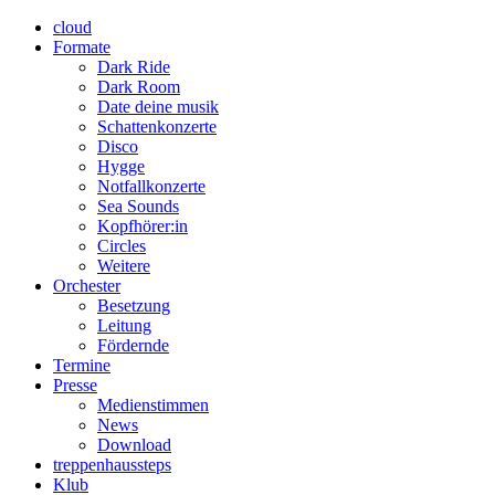
cloud
Formate
Dark Ride
Dark Room
Date deine musik
Schattenkonzerte
Disco
Hygge
Notfallkonzerte
Sea Sounds
Kopfhörer:in
Circles
Weitere
Orchester
Besetzung
Leitung
Fördernde
Termine
Presse
Medienstimmen
News
Download
treppenhaussteps
Klub