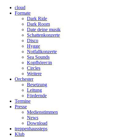
cloud
Formate
Dark Ride
Dark Room
Date deine musik
Schattenkonzerte
Disco
Hygge
Notfallkonzerte
Sea Sounds
Kopfhörer:in
Circles
Weitere
Orchester
Besetzung
Leitung
Fördernde
Termine
Presse
Medienstimmen
News
Download
treppenhaussteps
Klub