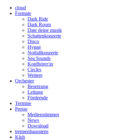
cloud
Formate
Dark Ride
Dark Room
Date deine musik
Schattenkonzerte
Disco
Hygge
Notfallkonzerte
Sea Sounds
Kopfhörer:in
Circles
Weitere
Orchester
Besetzung
Leitung
Fördernde
Termine
Presse
Medienstimmen
News
Download
treppenhaussteps
Klub