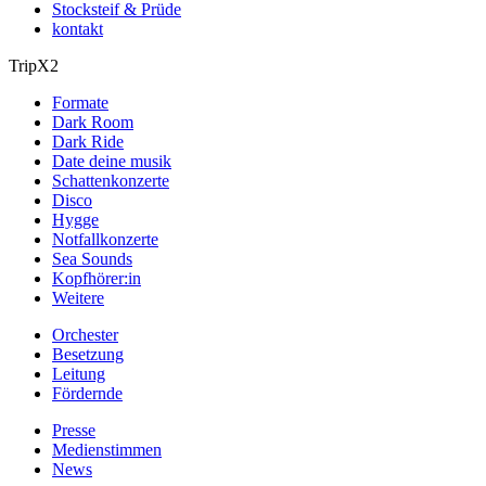
Stocksteif & Prüde
kontakt
TripX2
Formate
Dark Room
Dark Ride
Date deine musik
Schattenkonzerte
Disco
Hygge
Notfallkonzerte
Sea Sounds
Kopfhörer:in
Weitere
Orchester
Besetzung
Leitung
Fördernde
Presse
Medienstimmen
News