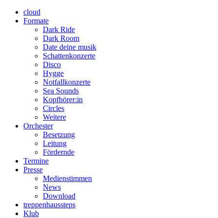
cloud
Formate
Dark Ride
Dark Room
Date deine musik
Schattenkonzerte
Disco
Hygge
Notfallkonzerte
Sea Sounds
Kopfhörer:in
Circles
Weitere
Orchester
Besetzung
Leitung
Fördernde
Termine
Presse
Medienstimmen
News
Download
treppenhaussteps
Klub