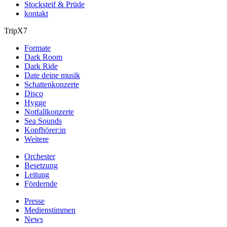
Stocksteif & Prüde
kontakt
TripX7
Formate
Dark Room
Dark Ride
Date deine musik
Schattenkonzerte
Disco
Hygge
Notfallkonzerte
Sea Sounds
Kopfhörer:in
Weitere
Orchester
Besetzung
Leitung
Fördernde
Presse
Medienstimmen
News