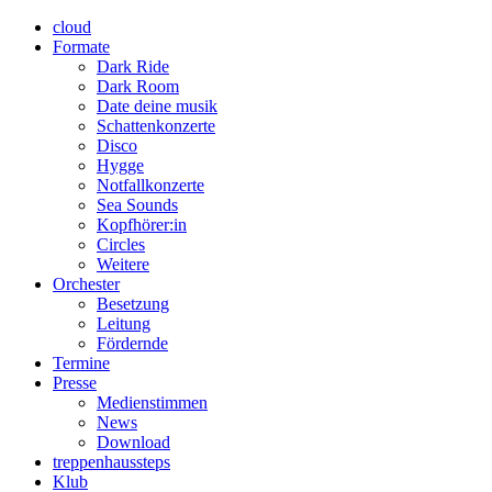
cloud
Formate
Dark Ride
Dark Room
Date deine musik
Schattenkonzerte
Disco
Hygge
Notfallkonzerte
Sea Sounds
Kopfhörer:in
Circles
Weitere
Orchester
Besetzung
Leitung
Fördernde
Termine
Presse
Medienstimmen
News
Download
treppenhaussteps
Klub