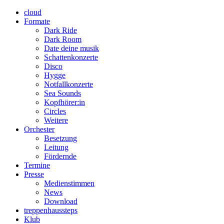
cloud
Formate
Dark Ride
Dark Room
Date deine musik
Schattenkonzerte
Disco
Hygge
Notfallkonzerte
Sea Sounds
Kopfhörer:in
Circles
Weitere
Orchester
Besetzung
Leitung
Fördernde
Termine
Presse
Medienstimmen
News
Download
treppenhaussteps
Klub