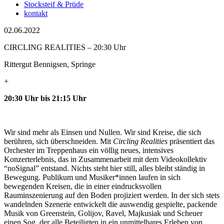
Stocksteif & Prüde
kontakt
02.06.2022
CIRCLING REALITIES – 20:30 Uhr
Rittergut Bennigsen, Springe
+
20:30 Uhr bis 21:15 Uhr
Wir sind mehr als Einsen und Nullen. Wir sind Kreise, die sich
berühren, sich überschneiden. Mit
Circling Realities
präsentiert das
Orchester im Treppenhaus ein völlig neues, intensives
Konzerterlebnis, das in Zusammenarbeit mit dem Videokollektiv
“noSignal” entstand. Nichts steht hier still, alles bleibt ständig in
Bewegung. Publikum und Musiker*innen laufen in sich
bewegenden Kreisen, die in einer eindrucksvollen
Rauminszenierung auf den Boden projiziert werden. In der sich stets
wandelnden Szenerie entwickelt die auswendig gespielte, packende
Musik von Greenstein, Golijov, Ravel, Majkusiak und Scheuer
einen Sog, der alle Beteiligten in ein unmittelbares Erleben von