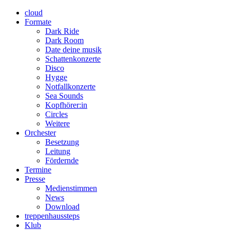
cloud
Formate
Dark Ride
Dark Room
Date deine musik
Schattenkonzerte
Disco
Hygge
Notfallkonzerte
Sea Sounds
Kopfhörer:in
Circles
Weitere
Orchester
Besetzung
Leitung
Fördernde
Termine
Presse
Medienstimmen
News
Download
treppenhaussteps
Klub