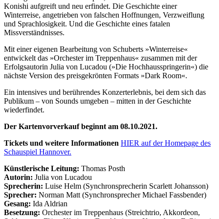
Konishi aufgreift und neu erfindet. Die Geschichte einer
Winterreise, angetrieben von falschen Hoffnungen, Verzweiflung
und Sprachlosigkeit. Und die Geschichte eines fatalen
Missverständnisses.
Mit einer eigenen Bearbeitung von Schuberts »Winterreise«
entwickelt das »Orchester im Treppenhaus« zusammen mit der
Erfolgsautorin Julia von Lucadou (»Die Hochhausspringerin«) die
nächste Version des preisgekrönten Formats »Dark Room«.
Ein intensives und berührendes Konzerterlebnis, bei dem sich das
Publikum – von Sounds umgeben – mitten in der Geschichte
wiederfindet.
Der Kartenvorverkauf beginnt am 08.10.2021.
Tickets und weitere Informationen
HIER auf der Homepage des
Schauspiel Hannover.
Künstlerische Leitung:
Thomas Posth
Autorin:
Julia von Lucadou
Sprecherin:
Luise Helm (Synchronsprecherin Scarlett Johansson)
Sprecher:
Norman Matt (Synchronsprecher Michael Fassbender)
Gesang:
Ida Aldrian
Besetzung:
Orchester im Treppenhaus (Streichtrio, Akkordeon,