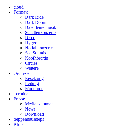
cloud
Formate
Dark Ride
Dark Room
Date deine musik
Schattenkonzerte
Disco
Hygge
Notfallkonzerte
Sea Sounds
Kopfhörer:in
Circles
Weitere
Orchester
Besetzung
Leitung
Fördernde
Termine
Presse
Medienstimmen
News
Download
treppenhaussteps
Klub