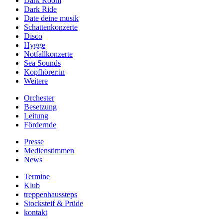
Dark Room
Dark Ride
Date deine musik
Schattenkonzerte
Disco
Hygge
Notfallkonzerte
Sea Sounds
Kopfhörer:in
Weitere
Orchester
Besetzung
Leitung
Fördernde
Presse
Medienstimmen
News
Termine
Klub
treppenhaussteps
Stocksteif & Prüde
kontakt