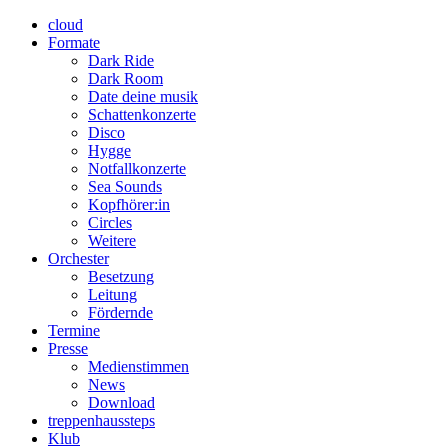
cloud
Formate
Dark Ride
Dark Room
Date deine musik
Schattenkonzerte
Disco
Hygge
Notfallkonzerte
Sea Sounds
Kopfhörer:in
Circles
Weitere
Orchester
Besetzung
Leitung
Fördernde
Termine
Presse
Medienstimmen
News
Download
treppenhaussteps
Klub