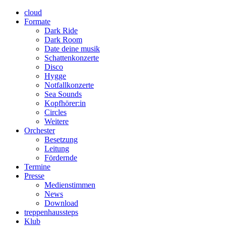
cloud
Formate
Dark Ride
Dark Room
Date deine musik
Schattenkonzerte
Disco
Hygge
Notfallkonzerte
Sea Sounds
Kopfhörer:in
Circles
Weitere
Orchester
Besetzung
Leitung
Fördernde
Termine
Presse
Medienstimmen
News
Download
treppenhaussteps
Klub