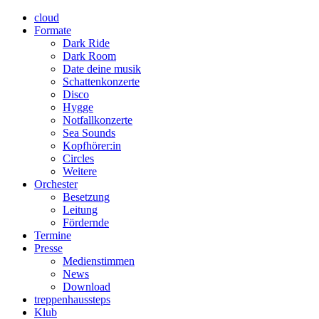
cloud
Formate
Dark Ride
Dark Room
Date deine musik
Schattenkonzerte
Disco
Hygge
Notfallkonzerte
Sea Sounds
Kopfhörer:in
Circles
Weitere
Orchester
Besetzung
Leitung
Fördernde
Termine
Presse
Medienstimmen
News
Download
treppenhaussteps
Klub