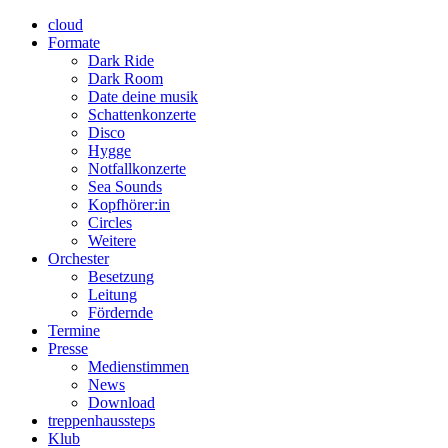
cloud
Formate
Dark Ride
Dark Room
Date deine musik
Schattenkonzerte
Disco
Hygge
Notfallkonzerte
Sea Sounds
Kopfhörer:in
Circles
Weitere
Orchester
Besetzung
Leitung
Fördernde
Termine
Presse
Medienstimmen
News
Download
treppenhaussteps
Klub