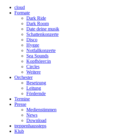
cloud
Formate
Dark Ride
Dark Room
Date deine musik
Schattenkonzerte
Disco
Hygge
Notfallkonzerte
Sea Sounds
Kopfhörer:in
Circles
Weitere
Orchester
Besetzung
Leitung
Fördernde
Termine
Presse
Medienstimmen
News
Download
treppenhaussteps
Klub