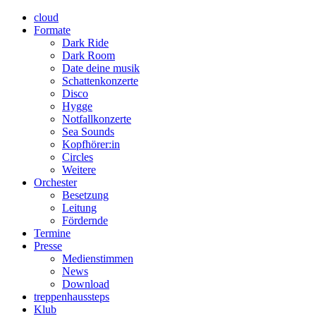
cloud
Formate
Dark Ride
Dark Room
Date deine musik
Schattenkonzerte
Disco
Hygge
Notfallkonzerte
Sea Sounds
Kopfhörer:in
Circles
Weitere
Orchester
Besetzung
Leitung
Fördernde
Termine
Presse
Medienstimmen
News
Download
treppenhaussteps
Klub