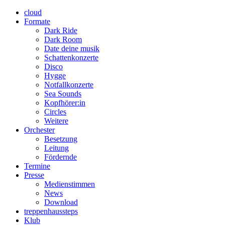
cloud
Formate
Dark Ride
Dark Room
Date deine musik
Schattenkonzerte
Disco
Hygge
Notfallkonzerte
Sea Sounds
Kopfhörer:in
Circles
Weitere
Orchester
Besetzung
Leitung
Fördernde
Termine
Presse
Medienstimmen
News
Download
treppenhaussteps
Klub